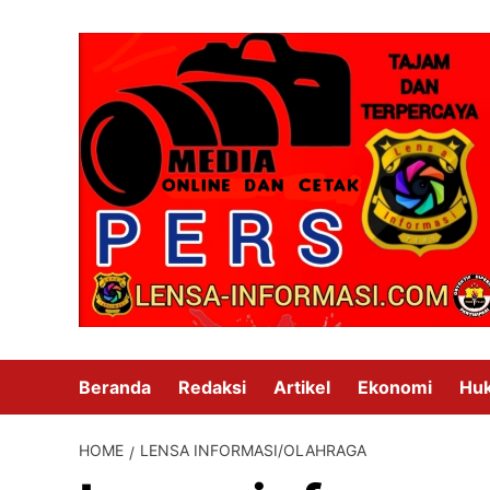
Skip
to
content
Beranda
Redaksi
Artikel
Ekonomi
Hu
HOME
LENSA INFORMASI/OLAHRAGA