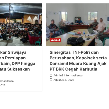
Artikel
kar Sriwijaya
Sinergitas TNI-Polri dan
n Persiapan
Perusahaan, Kapolsek serta
rbain, DPP hingga
Danramil Muara Kuang Ajak
atu Sukseskan
PT BRK Cegah Karhutla
Admin2 informasilensa
Agustus 8, 2026
rmasilensa
 2026