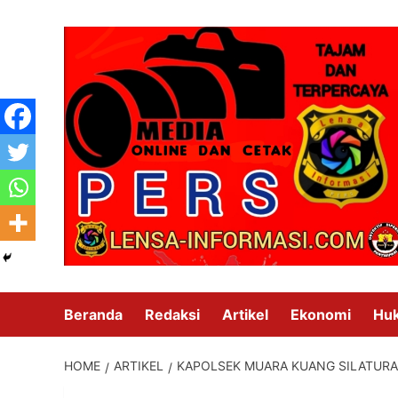
Skip
to
content
Beranda
Redaksi
Artikel
Ekonomi
Hu
HOME
ARTIKEL
KAPOLSEK MUARA KUANG SILATURA