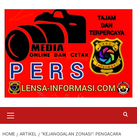
Skip
to
content
Primary
Menu
HOME
ARTIKEL
“KEJANGGALAN ZONASI”: PENGACARA