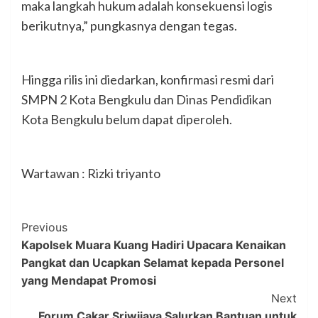
maka langkah hukum adalah konsekuensi logis
berikutnya,” pungkasnya dengan tegas.
Hingga rilis ini diedarkan, konfirmasi resmi dari
SMPN 2 Kota Bengkulu dan Dinas Pendidikan
Kota Bengkulu belum dapat diperoleh.
Wartawan : Rizki triyanto
Post
Previous
Kapolsek Muara Kuang Hadiri Upacara Kenaikan
Navigation
Pangkat dan Ucapkan Selamat kepada Personel
yang Mendapat Promosi
Next
Forum Cakar Sriwijaya Salurkan Bantuan untuk