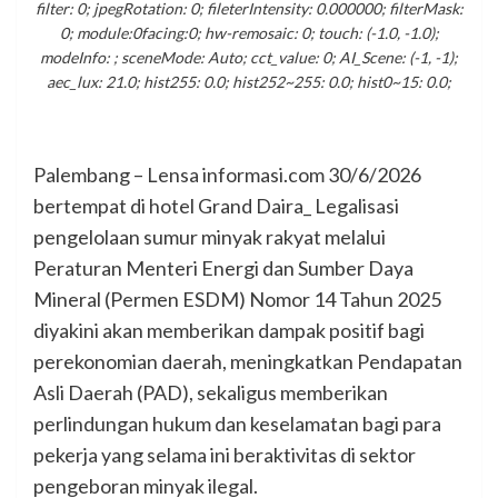
filter: 0; jpegRotation: 0; fileterIntensity: 0.000000; filterMask:
0; module:0facing:0; hw-remosaic: 0; touch: (-1.0, -1.0);
modeInfo: ; sceneMode: Auto; cct_value: 0; AI_Scene: (-1, -1);
aec_lux: 21.0; hist255: 0.0; hist252~255: 0.0; hist0~15: 0.0;
Palembang – Lensa informasi.com 30/6/2026
bertempat di hotel Grand Daira_ Legalisasi
pengelolaan sumur minyak rakyat melalui
Peraturan Menteri Energi dan Sumber Daya
Mineral (Permen ESDM) Nomor 14 Tahun 2025
diyakini akan memberikan dampak positif bagi
perekonomian daerah, meningkatkan Pendapatan
Asli Daerah (PAD), sekaligus memberikan
perlindungan hukum dan keselamatan bagi para
pekerja yang selama ini beraktivitas di sektor
pengeboran minyak ilegal.