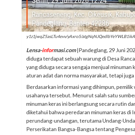
y1z1jwqZ5asLTu4evv/yAxro5/atgNqNJQedlbYeY
Lensa-
infor
masi.com
|Pandeglang, 29 Juni 20
diduga terdapat sebuah warung di Desa Ranc
yang diduga secara sengaja menjual minuman ker
aturan adat dan norma masyarakat, tetapi jug
Berdasarkan informasi yang dihimpun, pemilik 
usahanya tersebut. Menurut salah satu sumbe
minuman keras ini berlangsung secara rutin dan
diketahui bahwa peredaran minuman keras di I
perundang-undangan, terutama Undang-Unda
Perserikatan Bangsa-Bangsa tentang Pengesa