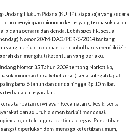
g-Undang Hukum Pidana (KUHP), siapa saja yang secara
l, atau menyimpan minuman keras yang termasuk dalam
i pidana penjara dan denda. Lebih spesifik, sesuai
ermendag) Nomor 20/M-DAG/PER/5/2014 tentang
 yang menjual minuman beralkohol harus memiliki izin
daerah dan mengikuti ketentuan yang berlaku.
g-Undang Nomor 35 Tahun 2009 tentang Narkotika,
asuk minuman beralkohol keras) secara ilegal dapat
paling lama 5 tahun dan denda hingga Rp 10 miliar,
ya terhadap masyarakat.
eras tanpa izin di wilayah Kecamatan Cikesik, serta
yarakat dan seluruh elemen terkait mendesak
opimcam, untuk segera bertindak tegas. Penertiban
 sangat diperlukan demi menjaga ketertiban umum,