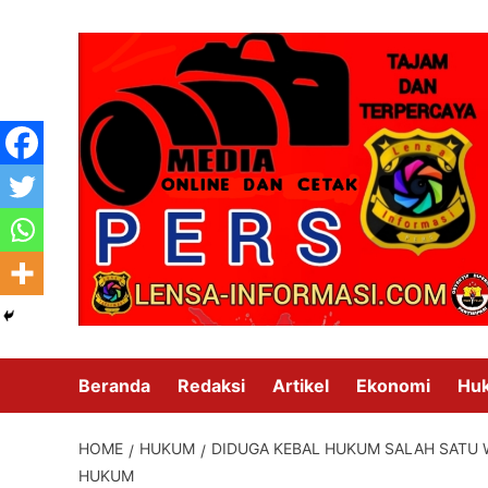
Skip
to
content
Beranda
Redaksi
Artikel
Ekonomi
Hu
HOME
HUKUM
DIDUGA KEBAL HUKUM SALAH SATU 
HUKUM