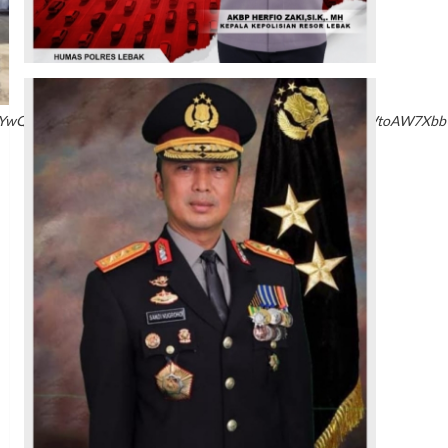
Z6zfrLOuUIFGMYwQZ/chBBTQUAWTYTnTCThGNSK9fDScDvXH0IRo