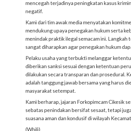
mencegah terjadinya peningkatan kasus krimin
negatif.
Kami dari tim awak media menyatakan komitm
mendukung upaya penegakan hukum serta keb
menindak praktik ilegal semacam ini. Langkah
sangat diharapkan agar penegakan hukum dapat
Pelaku usaha yang terbukti melanggar ketent
diberikan sanksi sesuai dengan ketentuan per
dilakukan secara transparan dan prosedural. 
adalah tanggung jawab bersama yang harus di
masyarakat setempat.
Kami berharap, jajaran Forkopimcam Cikesik se
sebatas penindakan bersifat sesaat, tetapi ju
suasana aman dan kondusif di wilayah Kecamat
(Whili)