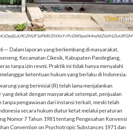
WLB1ikAKzOqdjLzLfKi2HUF1ePkRi/DitXxY+PcGNfIqwlA4ndt6
26 — Dalam laporan yang berkembang di masyarakat,
aseneng, Kecamatan Cikesik, Kabupaten Pandeglang,
as tanpa izin resmi. Praktik ini tidak hanya menyalahi
a melanggar ketentuan hukum yang berlaku di Indonesia.
warung yang berinisial (R) telah lama menjalankan
r yang dekat dengan masyarakat setempat, penjualan
 tanpa pengawasan dari instansi terkait, meski telah
ndonesia secara hukum diatur ketat melalui peraturan
ng Nomor 7 Tahun 1981 tentang Pengesahan Konvensi
han Convention on Psychotropic Substances 1971 dan